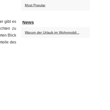
Most Popular
r gibt es
News
ichten zu
Warum der Urlaub im Wohnmobil...
rten Blick
rteile des